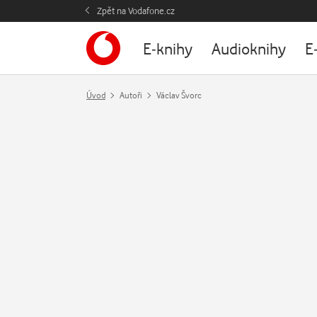
Zpět na Vodafone.cz
E-knihy
Audioknihy
E
Úvod
Autoři
Václav Švorc