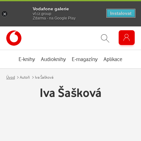
Vodafone galerie
Instalovat
vf.cz.group
Zdarma - na Google Play
E-knihy
Audioknihy
E-magazíny
Aplikace
Úvod
Autoři
Iva Šašková
Iva Šašková