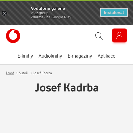
Vodafone galerie
Instalovat
vf.cz.group
Zdarma - na Google Play
E-knihy
Audioknihy
E-magazíny
Aplikace
Úvod
Autoři
Josef Kadrba
Josef Kadrba