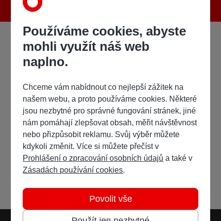
Používáme cookies, abyste
mohli využít náš web
naplno.
Chceme vám nabídnout co nejlepší zážitek na
našem webu, a proto používáme cookies. Některé
jsou nezbytné pro správné fungování stránek, jiné
nám pomáhají zlepšovat obsah, měřit návštěvnost
nebo přizpůsobit reklamu. Svůj výběr můžete
kdykoli změnit. Více si můžete přečíst v
Prohlášení o zpracování osobních údajů
a také v
Zásadách používání cookies
.
Povolit vše
Použít jen nezbytné