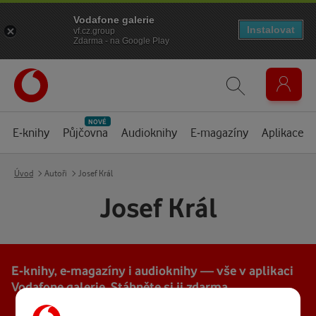
Vodafone galerie
Instalovat
vf.cz.group
Zdarma - na Google Play
NOVÉ
E-knihy
Půjčovna
Audioknihy
E-magazíny
Aplikace
Úvod
Autoři
Josef Král
Josef Král
E-knihy, e-magazíny i audioknihy — vše v aplikaci
Vodafone galerie. Stáhněte si ji zdarma
Stáhnout v
K dispozici na
App Store
Google Play