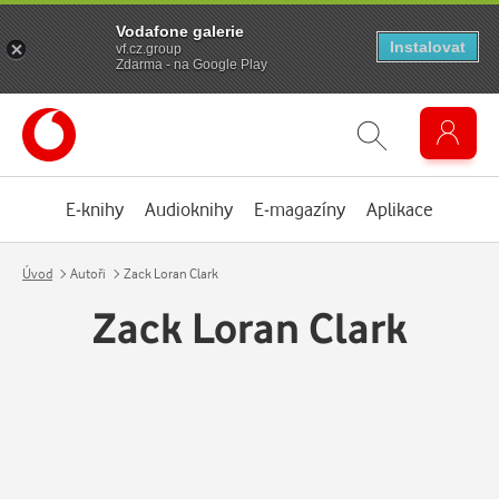
Vodafone galerie
Instalovat
vf.cz.group
Zdarma - na Google Play
E-knihy
Audioknihy
E-magazíny
Aplikace
Úvod
Autoři
Zack Loran Clark
Zack Loran Clark