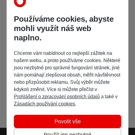
Používáme cookies, abyste
mohli využít náš web
naplno.
Chceme vám nabídnout co nejlepší zážitek na
našem webu, a proto používáme cookies. Některé
jsou nezbytné pro správné fungování stránek, jiné
nám pomáhají zlepšovat obsah, měřit návštěvnost
nebo přizpůsobit reklamu. Svůj výběr můžete
kdykoli změnit. Více si můžete přečíst v
Prohlášení o zpracování osobních údajů
a také v
Zásadách používání cookies
.
Povolit vše
Použít jen nezbytné