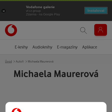
Vodafone galerie
Instalovat
vf.cz.group
Zdarma - na Google Play
E-knihy
Audioknihy
E-magazíny
Aplikace
Úvod
Autoři
Michaela Maurerová
Michaela Maurerová