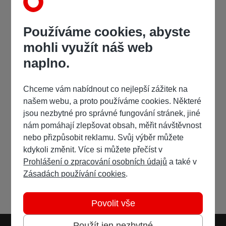
Používáme cookies, abyste
mohli využít náš web
naplno.
Chceme vám nabídnout co nejlepší zážitek na
našem webu, a proto používáme cookies. Některé
jsou nezbytné pro správné fungování stránek, jiné
nám pomáhají zlepšovat obsah, měřit návštěvnost
nebo přizpůsobit reklamu. Svůj výběr můžete
kdykoli změnit. Více si můžete přečíst v
Prohlášení o zpracování osobních údajů
a také v
Zásadách používání cookies
.
Povolit vše
Použít jen nezbytné