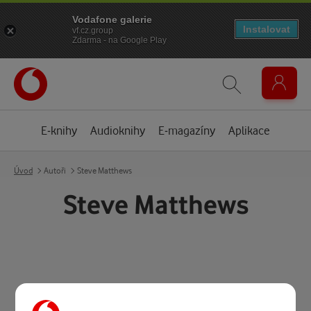
Vodafone galerie
Instalovat
vf.cz.group
Zdarma - na Google Play
E-knihy
Audioknihy
E-magazíny
Aplikace
Úvod
Autoři
Steve Matthews
Steve Matthews