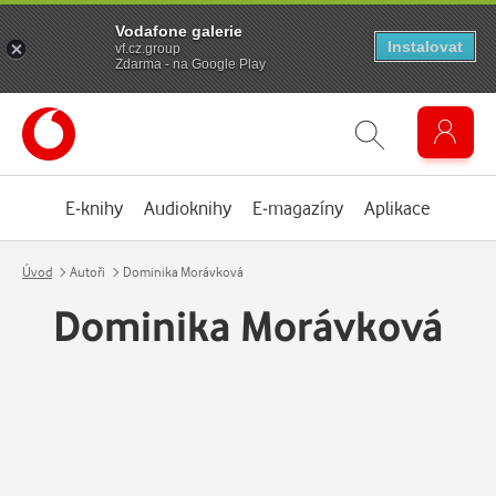
Vodafone galerie
Instalovat
vf.cz.group
Zdarma - na Google Play
E-knihy
Audioknihy
E-magazíny
Aplikace
Úvod
Autoři
Dominika Morávková
Dominika Morávková