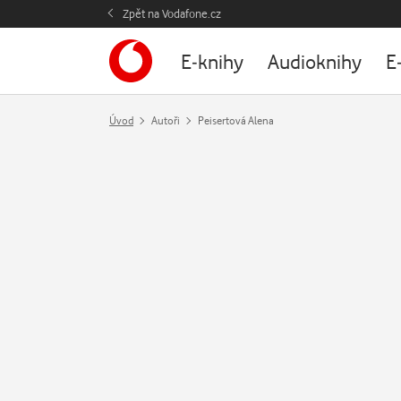
Zpět na Vodafone.cz
E-knihy
Audioknihy
E
Úvod
Autoři
Peisertová Alena