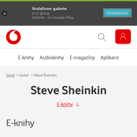
Vodafone galerie
Instalovat
vf.cz.group
Zdarma - na Google Play
E-knihy
Audioknihy
E-magazíny
Aplikace
Úvod
Autoři
Steve Sheinkin
Steve Sheinkin
E-knihy
E-knihy