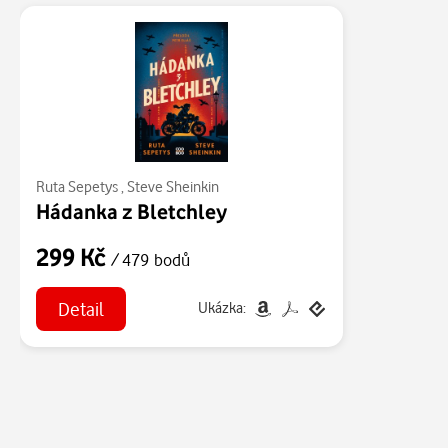
Ruta Sepetys
,
Steve Sheinkin
Hádanka z Bletchley
299 Kč
/ 479 bodů
Detail
Ukázka: