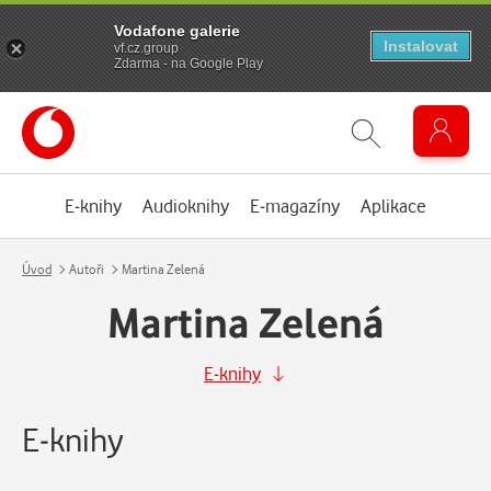
Vodafone galerie
Instalovat
vf.cz.group
Zdarma - na Google Play
E-knihy
Audioknihy
E-magazíny
Aplikace
Úvod
Autoři
Martina Zelená
Martina Zelená
E-knihy
E-knihy