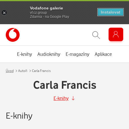
Vodafone galerie
Instalovat
vf.cz.group
Zdarma - na Google Play
E-knihy
Audioknihy
E-magazíny
Aplikace
Úvod
Autoři
Carla Francis
Carla Francis
E-knihy
E-knihy