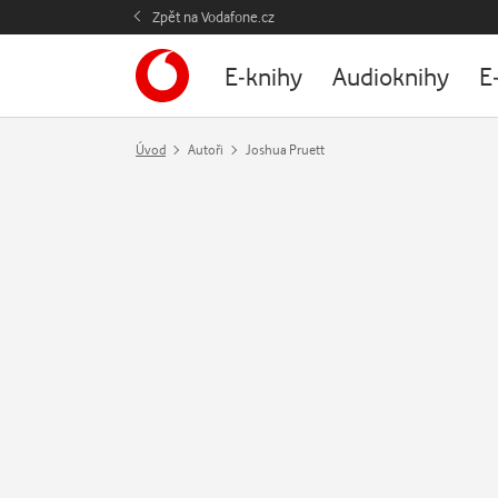
Zpět na Vodafone.cz
E-knihy
Audioknihy
E
Úvod
Autoři
Joshua Pruett