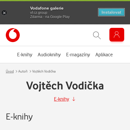
Vodafone galerie
Instalovat
vf.cz.group
Zdarma - na Google Play
E-knihy
Audioknihy
E-magazíny
Aplikace
Úvod
Autoři
Vojtěch Vodička
Vojtěch Vodička
E-knihy
E-knihy