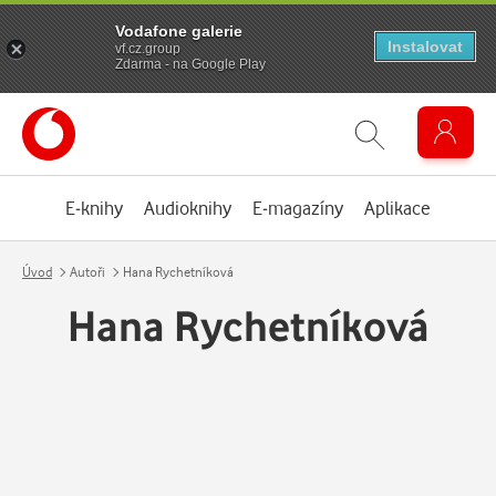
Vodafone galerie
Instalovat
vf.cz.group
Zdarma - na Google Play
E-knihy
Audioknihy
E-magazíny
Aplikace
Úvod
Autoři
Hana Rychetníková
Hana Rychetníková