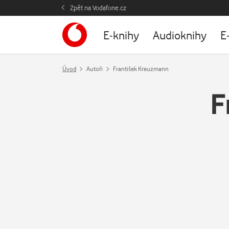
Zpět na Vodafone.cz
E-knihy
Audioknihy
E
Úvod
Autoři
František Kreuzmann
F