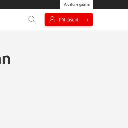
Vodafone galerie
Přihlášení
nn