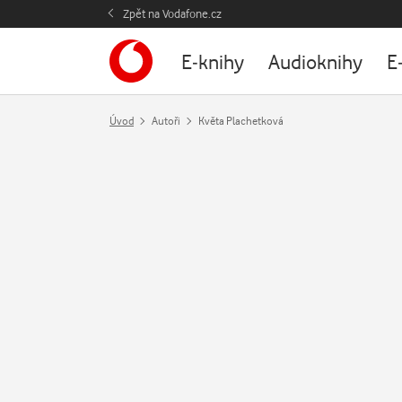
Zpět na Vodafone.cz
E-knihy
Audioknihy
E
Úvod
Autoři
Květa Plachetková