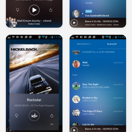
kterou každý všední den moderují Leoš Mareš, Patrik
Hezucký.
Více na
http://www.evropa2.cz
Facebook: http://facebook.com/evropa2.cz
Twitter https://twitter.com/Evropa2
Instragram http://instagram.com/e2cz/
G+ https://plus.google.com/+evropa2/videos
Youtube https://www.youtube.com/user/Evropa2