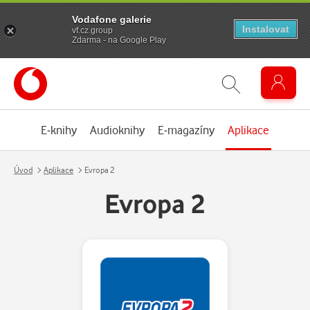
Vodafone galerie
Instalovat
vf.cz.group
Zdarma - na Google Play
E-knihy
Audioknihy
E-magazíny
Aplikace
Úvod
Aplikace
Evropa 2
Evropa 2