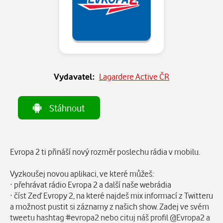
Vydavatel:
Lagardere Active ČR
Stáhnout
Popis
Evropa 2 ti přináší nový rozměr poslechu rádia v mobilu.
Vyzkoušej novou aplikaci, ve které můžeš:
· přehrávat rádio Evropa 2 a další naše webrádia
· číst Zeď Evropy 2, na které najdeš mix informací z Twitteru
a možnost pustit si záznamy z našich show. Zadej ve svém
tweetu hashtag #evropa2 nebo cituj náš profil @Evropa2 a