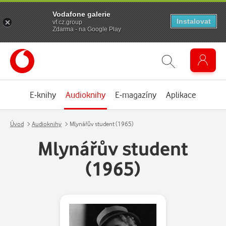
Vodafone galerie
Instalovat
vf.cz.group
Zdarma - na Google Play
E-knihy
Audioknihy
E-magazíny
Aplikace
Úvod
Audioknihy
Mlynářův student (1965)
Mlynářův student
(1965)