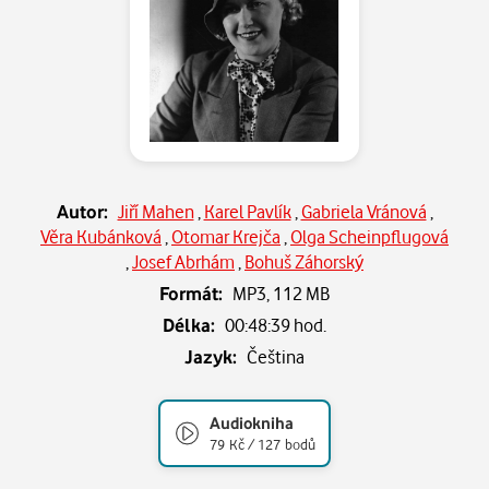
Autor:
Jiří Mahen
,
Karel Pavlík
,
Gabriela Vránová
,
Věra Kubánková
,
Otomar Krejča
,
Olga Scheinpflugová
,
Josef Abrhám
,
Bohuš Záhorský
Formát:
MP3,
112 MB
Délka:
00:48:39 hod.
Jazyk:
Čeština
Audiokniha
79 Kč / 127 bodů