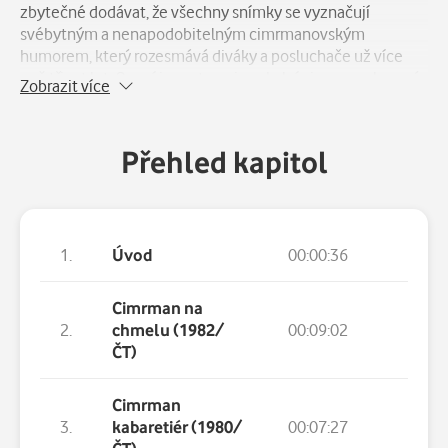
zbytečné dodávat, že všechny snímky se vyznačují
svébytným a nenapodobitelným cimrmanovským
humorem, který rozesmává diváky a posluchače už více
než třicet let. Ocení je proto nejen skalní cimrmanologové,
Zobrazit více
ale i všichni milovníci dobré zábavy. Dodejme, že kratičké
úvodní a průvodní slovo tohoto titulu namluvil Zdeněk
Svěrák.
Přehled kapitol
1.
Úvod
00:00:36
Cimrman na
2.
chmelu (1982/
00:09:02
ČT)
Cimrman
3.
kabaretiér (1980/
00:07:27