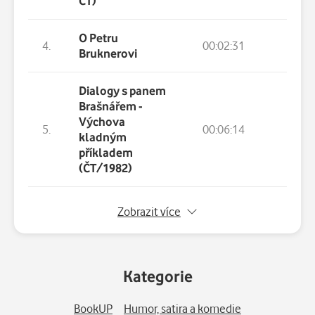
ČT)
O Petru
4.
00:02:31
Bruknerovi
Dialogy s panem
Brašnářem -
Výchova
5.
00:06:14
kladným
příkladem
(ČT/1982)
6.
Dialogy s panem Brašnářem - O hubení komá
Zobrazit více
7.
Dialogy s panem Brašnářem - Králík Michal (
Kategorie
8.
Dialogy s panem Brašnářem - Pan Brašnář v 
BookUP
Humor, satira a komedie