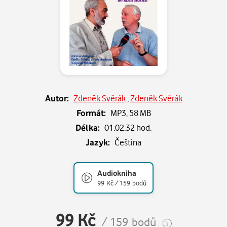
Autor:
Zdeněk Svěrák
,
Zdeněk Svěrák
Formát:
MP3,
58 MB
Délka:
01:02:32 hod.
Jazyk:
Čeština
Audiokniha
99 Kč / 159 bodů
99 Kč
/ 159 bodů