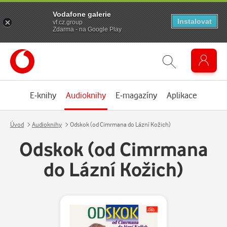
Vodafone galerie
Instalovat
vf.cz.group
Zdarma - na Google Play
E-knihy
Audioknihy
E-magazíny
Aplikace
Úvod
Audioknihy
Odskok (od Cimrmana do Lázní Kožich)
Odskok (od Cimrmana
do Lázní Kožich)