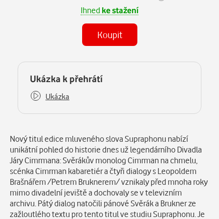
Ihned
ke stažení
Koupit
(MP3)
Některé kapitoly již máte zakoupeny.
Ukázka k přehrátí
Ukázka
Popis
Nový titul edice mluveného slova Supraphonu nabízí
unikátní pohled do historie dnes už legendárního Divadla
Járy Cimrmana: Svěrákův monolog Cimrman na chmelu,
scénka Cimrman kabaretiér a čtyři dialogy s Leopoldem
Brašnářem /Petrem Bruknerem/ vznikaly před mnoha roky
mimo divadelní jeviště a dochovaly se v televizním
archivu. Pátý dialog natočili pánové Svěrák a Brukner ze
zažloutlého textu pro tento titul ve studiu Supraphonu. Je