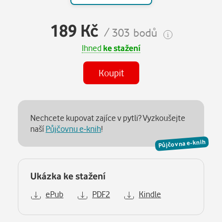
189 Kč
/ 303 bodů
Ihned
ke stažení
Koupit
Nechcete kupovat zajíce v pytli? Vyzkoušejte
naší
Půjčovnu e-knih
!
Půjčovna e-knih
Ukázka ke stažení
ePub
PDF2
Kindle