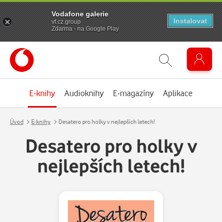
Vodafone galerie
Instalovat
vf.cz.group
Zdarma - na Google Play
E-knihy
Audioknihy
E-magazíny
Aplikace
Úvod
E-knihy
Desatero pro holky v nejlepších letech!
Desatero pro holky v
nejlepších letech!