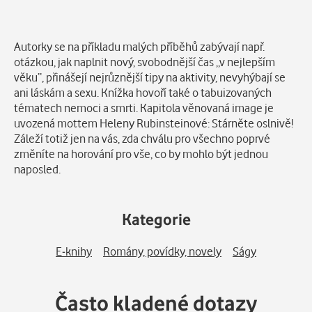
Popis
Autorky se na příkladu malých příběhů zabývají např.
otázkou, jak naplnit nový, svobodnější čas „v nejlepším
věku“, přinášejí nejrůznější tipy na aktivity, nevyhýbají se
ani láskám a sexu. Knížka hovoří také o tabuizovaných
tématech nemoci a smrti. Kapitola věnovaná image je
uvozená mottem Heleny Rubinsteinové: Stárněte oslnivě!
Záleží totiž jen na vás, zda chválu pro všechno poprvé
změníte na horování pro vše, co by mohlo být jednou
naposled.
Kategorie
E-knihy
Romány, povídky, novely
Ságy
Často kladené dotazy