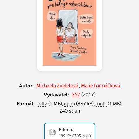
Autor:
Michaela Zindelová
,
Marie Formáčková
Vydavatel:
XYZ
(
2017
)
Formát:
pdf2
(5 MB),
epub
(837 kB),
mobi
(1 MB),
240 stran
E-kniha
189 Kč / 303 bodů