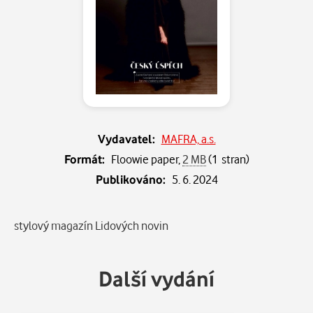
Vydavatel:
MAFRA, a.s.
Formát:
Floowie paper,
2 MB
(1 stran)
Publikováno:
5. 6. 2024
Popis
stylový magazín Lidových novin
Další vydání