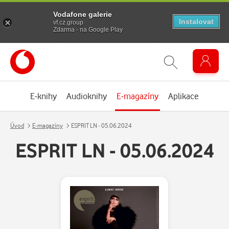
Vodafone galerie
Instalovat
vf.cz.group
Zdarma - na Google Play
E-knihy
Audioknihy
E-magazíny
Aplikace
Úvod
E-magazíny
ESPRIT LN - 05.06.2024
ESPRIT LN - 05.06.2024