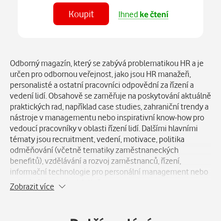
Koupit
Ihned
ke čtení
Číst
v aplikaci
Popis
Odborný magazín, který se zabývá problematikou HR a je
určen pro odbornou veřejnost, jako jsou HR manažeři,
personalisté a ostatní pracovníci odpovědní za řízení a
vedení lidí. Obsahově se zaměřuje na poskytování aktuálně
praktických rad, například case studies, zahraniční trendy a
nástroje v managementu nebo inspirativní know-how pro
vedoucí pracovníky v oblasti řízení lidí. Dalšími hlavními
tématy jsou recruitment, vedení, motivace, politika
odměňování (včetně tematiky zaměstnaneckých
benefitů), vzdělávání a rozvoj zaměstnanců, řízení,
informační technologie pro personální management nebo
právní výklady v legislativě.
Zobrazit více