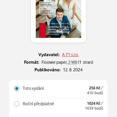
Vydavatel:
A 11 s.r.o.
Formát:
Floowie paper,
2 MB
(1 stran)
Publikováno:
12. 8. 2024
Toto vydání
256 Kč
/
410 bodů
Roční předplatné
1024 Kč
/
1639 bodů