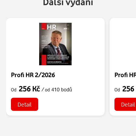
Další vydání
Profi HR 2/2026
Profi H
256 Kč
256
/
410 bodů
Od
od
Od
Detail
Detail