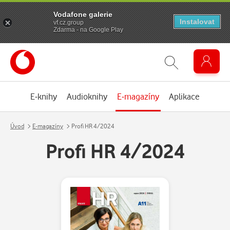
Vodafone galerie
Instalovat
vf.cz.group
Zdarma - na Google Play
E-knihy
Audioknihy
E-magazíny
Aplikace
Úvod
E-magazíny
Profi HR 4/2024
Profi HR 4/2024