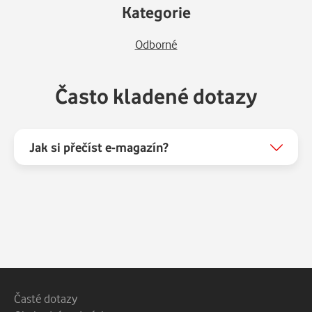
Kategorie
Odborné
Často kladené dotazy
Jak si přečíst e-magazín?
Patička webu
Vedlejší navigace
Časté dotazy