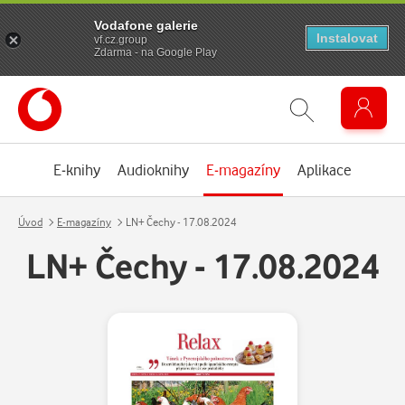
Vodafone galerie
Instalovat
vf.cz.group
Zdarma - na Google Play
E-knihy
Audioknihy
E-magazíny
Aplikace
Úvod
E-magazíny
LN+ Čechy - 17.08.2024
LN+ Čechy - 17.08.2024