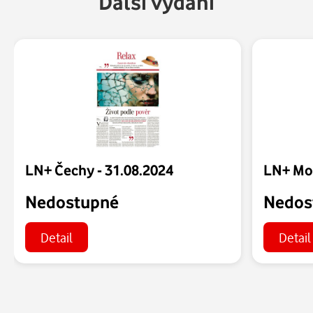
Další vydání
LN+ Čechy - 31.08.2024
LN+ Mor
Nedostupné
Nedos
Detail
Detail