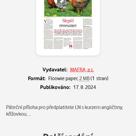
Vydavatel:
MAFRA, a.s.
Formát:
Floowie paper,
2 MB
(1 stran)
Publikováno:
17. 8. 2024
Popis
Páteční příloha pro předplatitele LN s kurzem angličtiny,
křížovkou, …