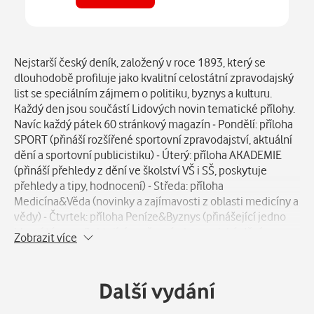
Číst
LN Čechy - 29.08.2024
Popis
Nejstarší český deník, založený v roce 1893, který se
na webu
Číst
v aplikaci
dlouhodobě profiluje jako kvalitní celostátní zpravodajský
list se speciálním zájmem o politiku, byznys a kulturu.
Číst
LN Brno - 29.08.2024
Každý den jsou součástí Lidových novin tematické přílohy.
na webu
Číst
v aplikaci
Navíc každý pátek 60 stránkový magazín - Pondělí: příloha
SPORT (přináší rozšířené sportovní zpravodajství, aktuální
Číst
LN Morava - 29.08.2024
na webu
dění a sportovní publicistiku) - Úterý: příloha AKADEMIE
Číst
v aplikaci
(přináší přehledy z dění ve školství VŠ i SŠ, poskytuje
přehledy a tipy, hodnocení) - Středa: příloha
Číst
LN Praha - 29.08.2024
na webu
Medicína&Věda (novinky a zajímavosti z oblasti medicíny a
Číst
v aplikaci
vědy) - Čtvrtek: příloha Peníze&Byznys (přinášející jedno
hlavní téma reflektující současné ekonomické dění,
Zobrazit více
doplněné o standardní byznysové zpravodajství) - Pátek:
magazín Pátek (60 stránkový magazín vložený do LN, který
již deset let přináší inteligentní čtení pro náročné čtenáře)
Další vydání
- Sobota: přílohy Relax, Orientace (populárně laděný,
odpočinkový Relax, věnující se vztahům, gastronomii,