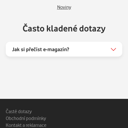
Noviny
Často kladené dotazy
Jak si přečíst e-magazín?
Patička webu
Vedlejší navigace
Časté dotazy
Obchodní podmínky
Kontakt a reklamace