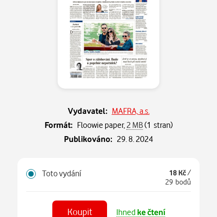
Vydavatel:
MAFRA, a.s.
Formát:
Floowie paper,
2 MB
(1 stran)
Publikováno:
29. 8. 2024
Toto vydání
18 Kč
/
29 bodů
Koupit
Ihned
ke čtení