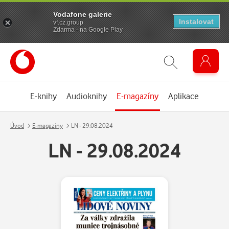
Vodafone galerie
Instalovat
vf.cz.group
Zdarma - na Google Play
E-knihy
Audioknihy
E-magazíny
Aplikace
Úvod
E-magazíny
LN - 29.08.2024
LN - 29.08.2024