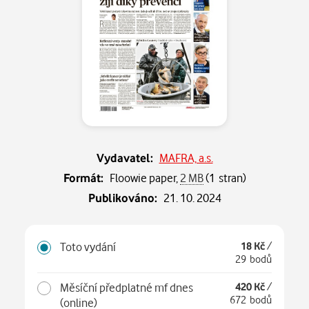
Vydavatel:
MAFRA, a.s.
Formát:
Floowie paper,
2 MB
(1 stran)
Publikováno:
21. 10. 2024
Toto vydání
18 Kč
/
29 bodů
Měsíční předplatné mf dnes
420 Kč
/
672 bodů
(online)