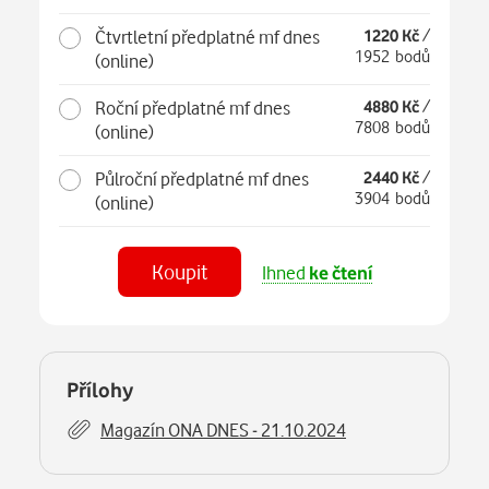
Čtvrtletní předplatné mf dnes
1220 Kč
/
1952 bodů
(online)
Roční předplatné mf dnes
4880 Kč
/
7808 bodů
(online)
Půlroční předplatné mf dnes
2440 Kč
/
3904 bodů
(online)
Koupit
Ihned
ke čtení
Číst
MF DNES Olomoucký - 21.10.2024
na webu
Číst
Přílohy
v aplikaci
Magazín ONA DNES - 21.10.2024
Číst
MF DNES Střední Čechy - 21.10.2024
na webu
Číst
v aplikaci