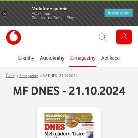
Vodafone galerie
Instalovat
vf.cz.group
Zdarma - na Google Play
E-knihy
Audioknihy
E-magazíny
Aplikace
Úvod
E-magazíny
MF DNES - 21.10.2024
MF DNES - 21.10.2024