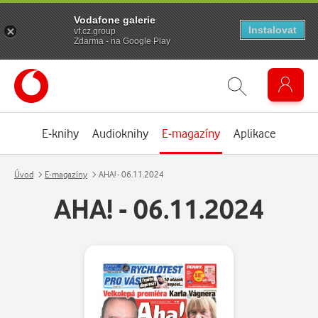
Vodafone galerie
Instalovat
vf.cz.group
Zdarma - na Google Play
E-knihy
Audioknihy
E-magazíny
Aplikace
Úvod
E-magazíny
AHA! - 06.11.2024
AHA! - 06.11.2024