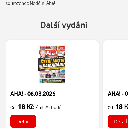
sourozenec Nedělní Aha!
Další vydání
AHA! - 06.08.2026
AHA! - 
18 Kč
18 
/
29 bodů
Od
od
Od
Detail
Detail