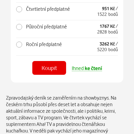
Čtvrtletní předplatné
951 Kč
/
1522 bodů
Půlroční předplatné
1767 Kč
/
2828 bodů
Roční předplatné
3262 Kč
/
5220 bodů
Koupit
Ihned
ke čtení
Číst
v aplikaci
Popis
Zpravodajský deník se zaměřením na showbyznys. Na
českém trhu působí přes deset let a obsahuje nejen
aktuální informace ze společnosti, ale i politiku, krimi,
sport, zábavu a TV program. Ve čtvrtek vychází se
suplementem Aha! TV a pravidelnou čtenářskou
kuchařkou. V neděli pak vychází jeho magazínový