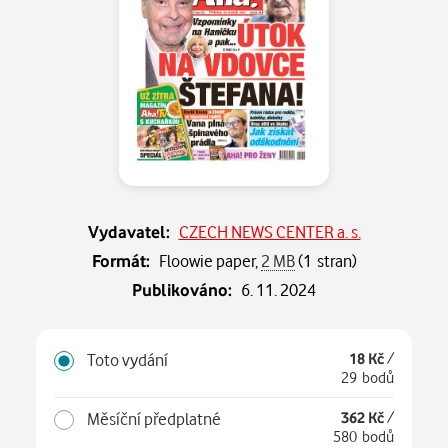
Vydavatel:
CZECH NEWS CENTER a. s.
Formát:
Floowie paper,
2 MB
(1 stran)
Publikováno:
6. 11. 2024
Toto vydání
18 Kč
/
29 bodů
Měsíční předplatné
362 Kč
/
580 bodů