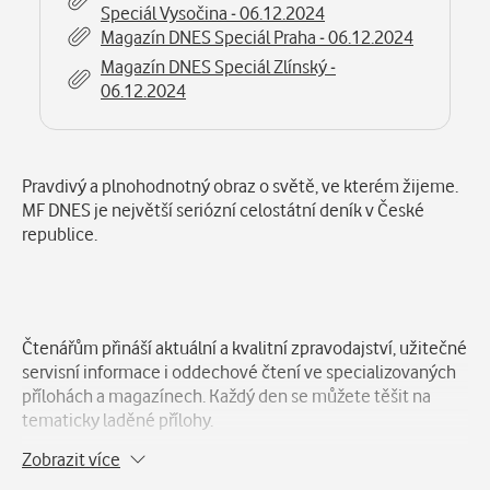
Speciál Vysočina - 06.12.2024
Číst
MF DNES Hradecký - 06.12.2024
na webu
Magazín DNES Speciál Praha - 06.12.2024
Číst
v aplikaci
Magazín DNES Speciál Zlínský -
06.12.2024
Číst
MF DNES Brno a Jižní Morava - 06.12.2024
na webu
Číst
v aplikaci
Číst
MF DNES Plzeňský - 06.12.2024
na webu
Číst
Popis
v aplikaci
Pravdivý a plnohodnotný obraz o světě, ve kterém žijeme.
MF DNES je největší seriózní celostátní deník v České
republice.
Číst
MF DNES Moravskoslezský - 06.12.2024
na webu
Číst
v aplikaci
Číst
MF DNES Liberecký - 06.12.2024
na webu
Číst
v aplikaci
Čtenářům přináší aktuální a kvalitní zpravodajství, užitečné
servisní informace i oddechové čtení ve specializovaných
Číst
MF DNES Karlovarský - 06.12.2024
na webu
Číst
přílohách a magazínech. Každý den se můžete těšit na
v aplikaci
tematicky laděné přílohy.
Číst
MF DNES Zlínský - 06.12.2024
Zobrazit více
na webu
Číst
v aplikaci
Každý týden na 4 magazíny: