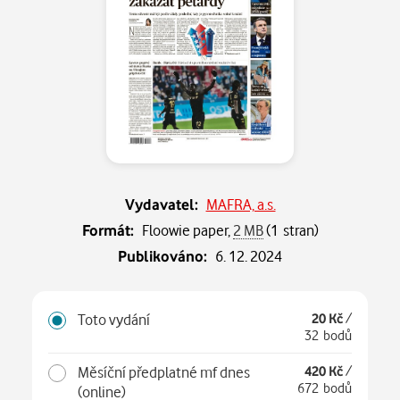
Vydavatel:
MAFRA, a.s.
Formát:
Floowie paper,
2 MB
(1 stran)
Publikováno:
6. 12. 2024
Toto vydání
20 Kč
/
32 bodů
Měsíční předplatné mf dnes
420 Kč
/
672 bodů
(online)