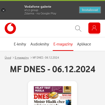
Vodafone galerie
Instalovat
vf.cz.group
Zdarma - na Google Play
E-knihy
Audioknihy
E-magazíny
Aplikace
Úvod
E-magazíny
MF DNES - 06.12.2024
MF DNES - 06.12.2024