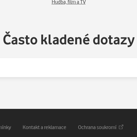
Hudba, film a TV
Často kladené dotazy
mínky
Kontakt a reklamace
Ochrana soukromí