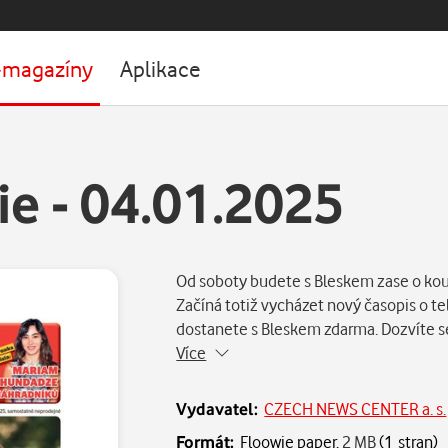
-magazíny
Aplikace
e - 04.01.2025
Od soboty budete s Bleskem zase o kou
Začíná totiž vycházet nový časopis o t
dostanete s Bleskem zdarma. Dozvíte se
Více
Vydavatel:
CZECH NEWS CENTER a. s.
Formát:
Floowie paper,
2 MB
(1 stran)