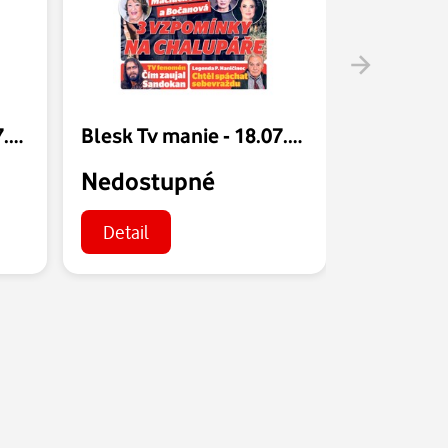
Blesk Tv manie - 25.07.2026
Blesk Tv manie - 18.07.2026
Nedostupné
Nedost
Detail
Detail