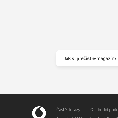
Jak si přečíst e-magazín?
Patička webu
Vedlejší navigace
Časté dotazy
Obchodní pod