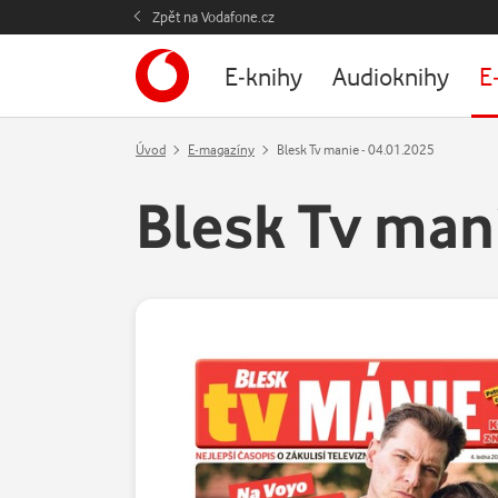
Zpět na Vodafone.cz
E-knihy
Audioknihy
E
Úvod
E-magazíny
Blesk Tv manie - 04.01.2025
Blesk Tv mani