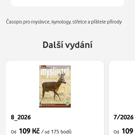
Číst
v aplikaci
Popis
Časopis pro myslivce, kynology, střelce a přátele přírody
Další vydání
8_2026
7/2026
109 Kč
109
/
175 bodů
Od
od
Od