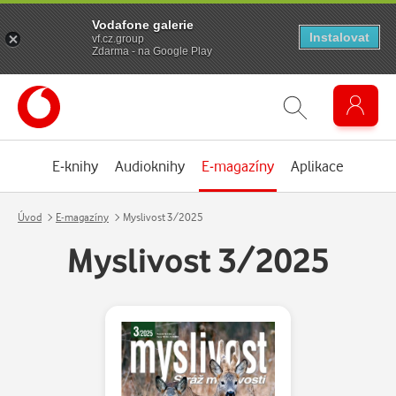
Vodafone galerie
Instalovat
vf.cz.group
Zdarma - na Google Play
E-knihy
Audioknihy
E-magazíny
Aplikace
Úvod
E-magazíny
Myslivost 3/2025
Myslivost 3/2025