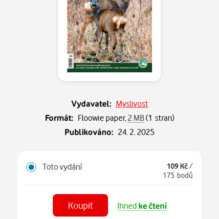
Vydavatel:
Myslivost
Formát:
Floowie paper,
2 MB
(1 stran)
Publikováno:
24. 2. 2025
Toto vydání
109 Kč
/
175 bodů
Koupit
Ihned
ke čtení