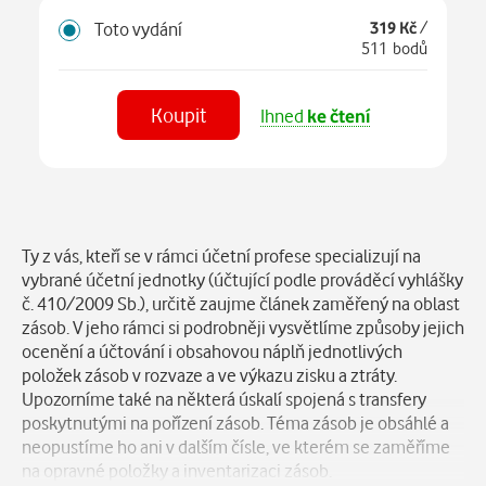
Toto vydání
319 Kč
/
511 bodů
Koupit
Ihned
ke čtení
Číst
v aplikaci
Popis
Ty z vás, kteří se v rámci účetní profese specializují na
vybrané účetní jednotky (účtující podle prováděcí vyhlášky
č. 410/2009 Sb.), určitě zaujme článek zaměřený na oblast
zásob. V jeho rámci si podrobněji vysvětlíme způsoby jejich
ocenění a účtování i obsahovou náplň jednotlivých
položek zásob v rozvaze a ve výkazu zisku a ztráty.
Upozorníme také na některá úskalí spojená s transfery
poskytnutými na pořízení zásob. Téma zásob je obsáhlé a
neopustíme ho ani v dalším čísle, ve kterém se zaměříme
na opravné položky a inventarizaci zásob.