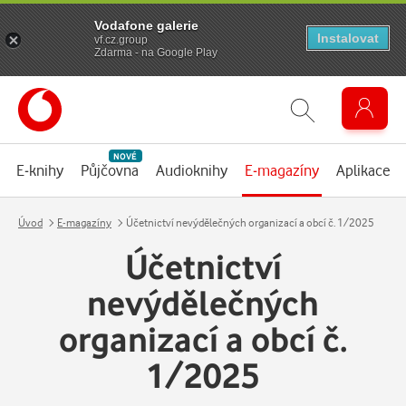
Vodafone galerie
Instalovat
vf.cz.group
Zdarma - na Google Play
NOVÉ
E-knihy
Půjčovna
Audioknihy
E-magazíny
Aplikace
Úvod
E-magazíny
Účetnictví nevýdělečných organizací a obcí č. 1/2025
Účetnictví
nevýdělečných
organizací a obcí č.
1/2025