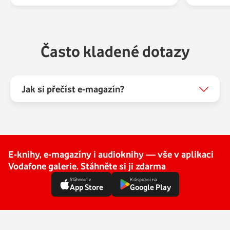
Často kladené dotazy
Jak si přečíst e-magazín?
E-knihy, e-magazíny i audioknihy — vše v aplikaci
Vodafone galerie. Stáhněte si ji zdarma
Stáhnout v
K dispozici na
App Store
Google Play