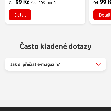
99 Kč
99 
/
159 bodů
Od
od
Od
Detail
Detail
Často kladené dotazy
Jak si přečíst e-magazín?