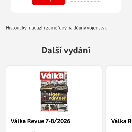
Číst
v aplikaci
Popis
Historický magazín zaměřený na dějiny vojenství.
Další vydání
Válka Revue 7-8/2026
Válka 