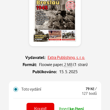
Vydavatel:
Extra Publishing, s. r. o.
Formát:
Floowie paper,
2 MB
(1 stran)
Publikováno:
15. 5. 2025
Toto vydání
79 Kč
/
127 bodů
Koupit
Ihned
ke čtení