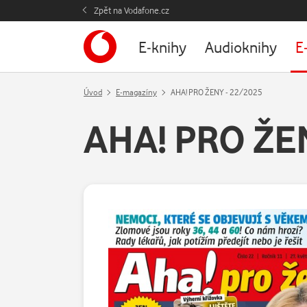
Zpět na Vodafone.cz
E-knihy
Audioknihy
E
Úvod
E-magazíny
AHA! PRO ŽENY - 22/2025
AHA! PRO ŽE