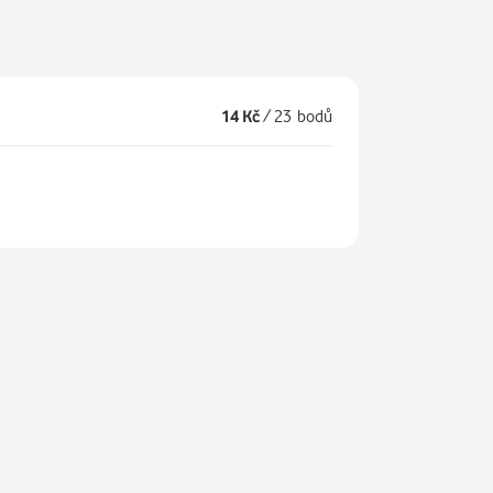
14 Kč
/
23 bodů