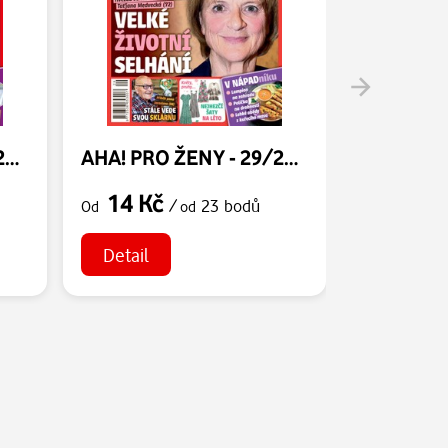
AHA! PRO ŽENY - 30/2026
AHA! PRO ŽENY - 29/2026
14 Kč
14 Kč
/
23 bodů
Od
od
Od
Detail
Detail