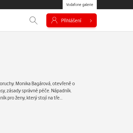
Vodafone galerie
Přihlášení
poruchy. Monika Bagárová, otevřeně o
asy, zásady správné péče. Nápadník.
ík pro ženy, který stojí na tře…