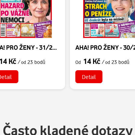
AHA! PRO ŽENY - 31/2026
14 Kč
14 Kč
/
23 bodů
/
23 bodů
od
Od
od
Detail
Detail
Často kladené dotazy