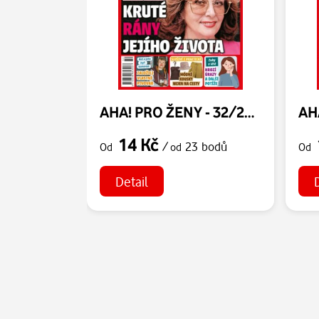
AHA! PRO ŽENY - 32/2026
14 Kč
/
23 bodů
Od
od
Od
Detail