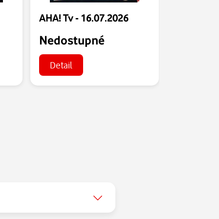
AHA! Tv - 16.07.2026
AHA! Tv -
Nedostupné
Nedost
Detail
Detail