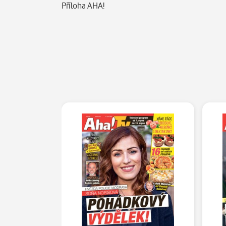
Popis
Příloha AHA!