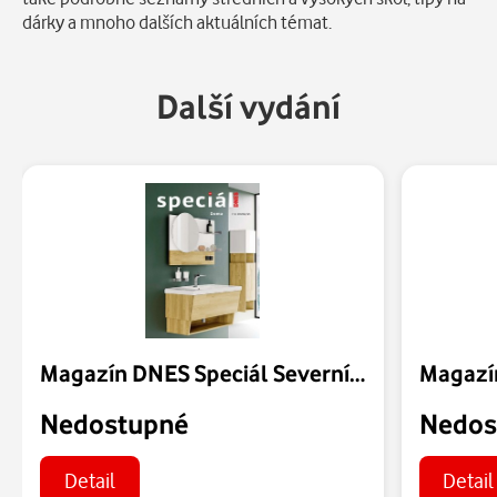
dárky a mnoho dalších aktuálních témat.
Další vydání
Magazín DNES Speciál Severní Čechy - 07.08.2026
Nedostupné
Nedos
Detail
Detail