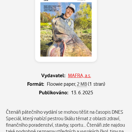
Vydavatel:
MAFRA, a.s.
Formát:
Floowie paper,
2 MB
(1 stran)
Publikováno:
13. 6. 2025
Popis
Čtenáři pátečního vydání se mohou těšit na časopis DNES
Speciál, který nabízí pestrou škálu témat z oblasti zdraví,
finančního poradenství, stavby, sportu… Čtenáři zde najdou
také podrobné seznamy středních a vysokých škol, tipy na