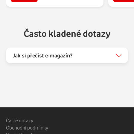
Často kladené dotazy
Jak si přečíst e-magazín?
Patička webu
Vedlejší navigace
Časté dotazy
Obchodní podmínky