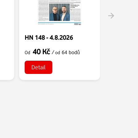
HN 148 - 4.8.2026
HN 147 - 
40 Kč
40 Kč
/
64 bodů
Od
od
Od
Detail
Detail