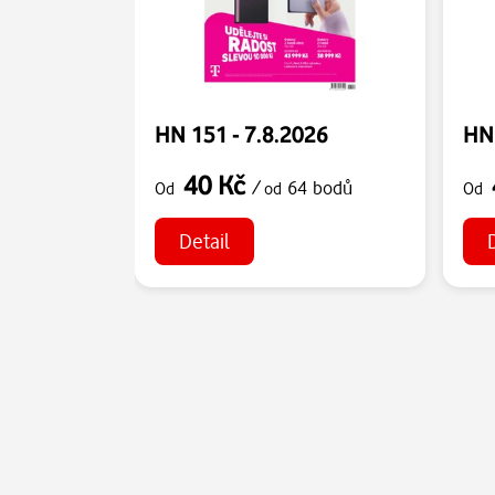
HN 151 - 7.8.2026
HN 
40 Kč
/
64 bodů
Od
od
Od
Detail