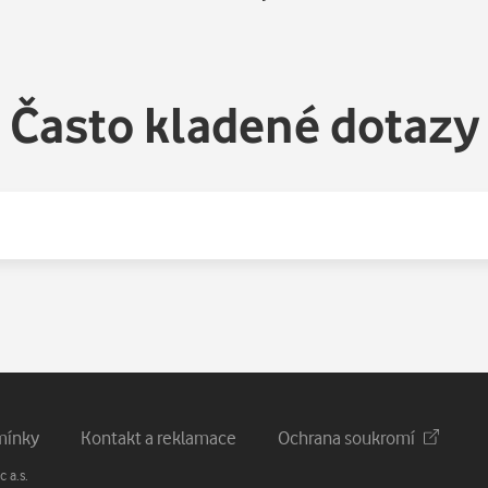
Často kladené dotazy
mínky
Kontakt a reklamace
Ochrana soukromí
 a.s.