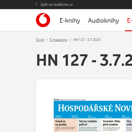
Zpět na Vodafone.cz
E-knihy
Audioknihy
E
Úvod
E-magazíny
HN 127 - 3.7.2025
HN 127 - 3.7.