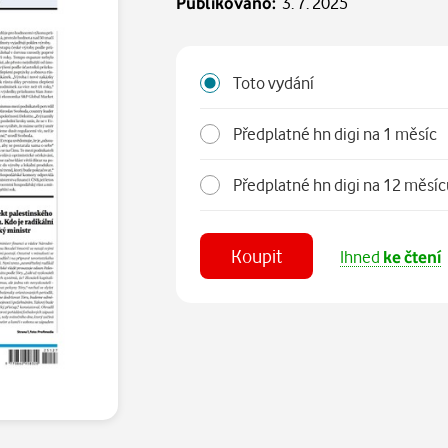
Publikováno:
3. 7. 2025
Toto vydání
Předplatné hn digi na 1 měsíc
Předplatné hn digi na 12 měs
Koupit
Ihned
ke čtení