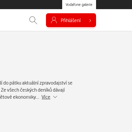
Vodafone galerie
Přihlášení
í do pátku aktuální zpravodajství se
. Ze všech českých deníků dávají
 světové ekonomiky.…
Více