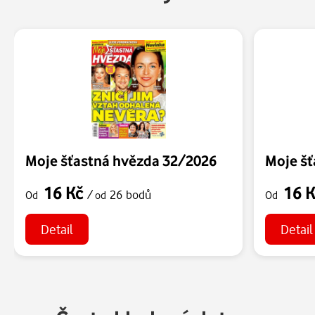
Moje šťastná hvězda 32/2026
Moje šť
16 Kč
16 
/
26 bodů
Od
od
Od
Detail
Detail