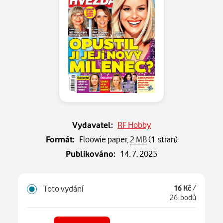
Vydavatel:
RF Hobby
Formát:
Floowie paper,
2 MB
(1 stran)
Publikováno:
14. 7. 2025
Toto vydání
16 Kč
/
26 bodů