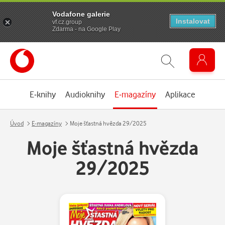
Vodafone galerie
Instalovat
vf.cz.group
Zdarma - na Google Play
E-knihy
Audioknihy
E-magazíny
Aplikace
Úvod
E-magazíny
Moje šťastná hvězda 29/2025
Moje šťastná hvězda
29/2025