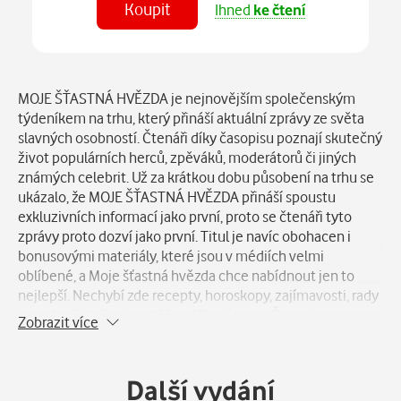
Koupit
Ihned
ke čtení
Číst
v aplikaci
Popis
MOJE ŠŤASTNÁ HVĚZDA je nejnovějším společenským
týdeníkem na trhu, který přináší aktuální zprávy ze světa
slavných osobností. Čtenáři díky časopisu poznají skutečný
život populárních herců, zpěváků, moderátorů či jiných
známých celebrit. Už za krátkou dobu působení na trhu se
ukázalo, že MOJE ŠŤASTNÁ HVĚZDA přináší spoustu
exkluzivních informací jako první, proto se čtenáři tyto
zprávy proto dozví jako první. Titul je navíc obohacen i
bonusovými materiály, které jsou v médiích velmi
oblíbené, a Moje šťastná hvězda chce nabídnout jen to
nejlepší. Nechybí zde recepty, horoskopy, zajímavosti, rady
pro zdraví i krásu i soutěže o lákavé ceny. Časopis
Zobrazit více
pravidelně zařazuje i bonusové několikastránkové přílohy,
které jsou zdarma. MOJE ŠŤASTNÁ HVĚZDA je i rádcem, a
proto zařazuje témata, o které si čtenáři sami píší.
Další vydání