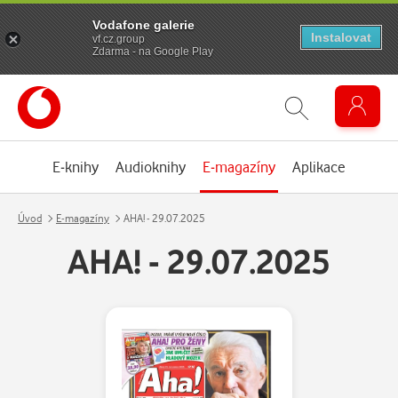
Vodafone galerie
Instalovat
vf.cz.group
Zdarma - na Google Play
E-knihy
Audioknihy
E-magazíny
Aplikace
Úvod
E-magazíny
AHA! - 29.07.2025
AHA! - 29.07.2025