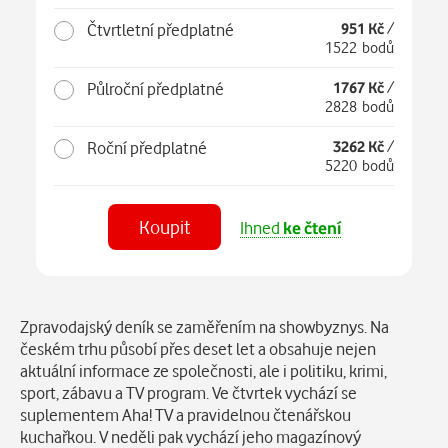
Čtvrtletní předplatné
951 Kč
/
1522 bodů
Půlroční předplatné
1767 Kč
/
2828 bodů
Roční předplatné
3262 Kč
/
5220 bodů
Koupit
Ihned
ke čtení
Číst
v aplikaci
Popis
Zpravodajský deník se zaměřením na showbyznys. Na
českém trhu působí přes deset let a obsahuje nejen
aktuální informace ze společnosti, ale i politiku, krimi,
sport, zábavu a TV program. Ve čtvrtek vychází se
suplementem Aha! TV a pravidelnou čtenářskou
kuchařkou. V neděli pak vychází jeho magazínový