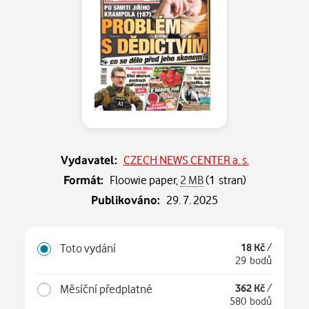
Vydavatel:
CZECH NEWS CENTER a. s.
Formát:
Floowie paper,
2 MB
(1 stran)
Publikováno:
29. 7. 2025
Toto vydání
18 Kč
/
29 bodů
Měsíční předplatné
362 Kč
/
580 bodů