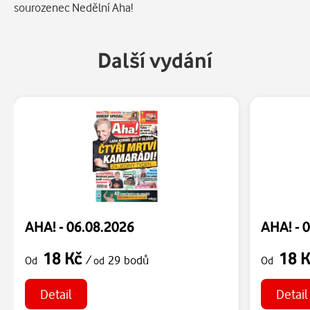
sourozenec Nedělní Aha!
Další vydání
AHA! - 06.08.2026
AHA! - 
18 Kč
18 
/
29 bodů
Od
od
Od
Detail
Detail