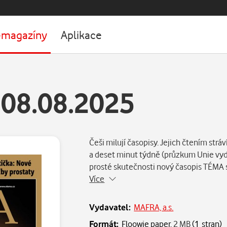
-magazíny
Aplikace
08.08.2025
Češi milují časopisy. Jejich čtením str
a deset minut týdně (průzkum Unie vyda
prosté skutečnosti nový časopis TÉMA s
Více
Vydavatel:
MAFRA, a.s.
Formát:
Floowie paper,
2 MB
(1 stran)