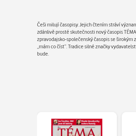
Popis
Češi milují časopisy. Jejich čtením stráví výz
zdánlivě prosté skutečnosti nový časopis TÉMA 
zpravodajsko-společenský časopis se širokým z
„mám co číst“. Tradice silné značky vydavatelst
bude.