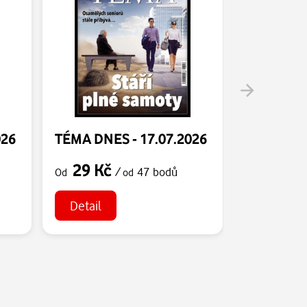
026
TÉMA DNES - 17.07.2026
TÉMA DNE
29 Kč
29 Kč
/
47 bodů
Od
od
Od
Detail
Detail