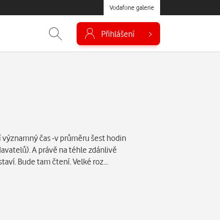
Vodafone galerie
Přihlášení
áví významný čas -v průměru šest hodin
vatelů). A právě na téhle zdánlivě
taví. Bude tam čtení. Velké roz…