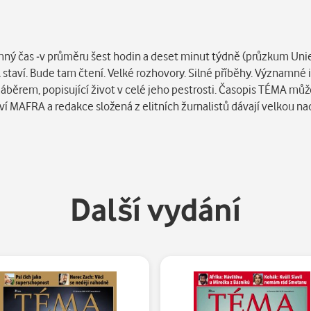
namný čas -v průměru šest hodin a deset minut týdně (průzkum Unie
staví. Bude tam čtení. Velké rozhovory. Silné příběhy. Významné
áběrem, popisující život v celé jeho pestrosti. Časopis TÉMA mů
ví MAFRA a redakce složená z elitních žurnalistů dávají velkou na
Další vydání