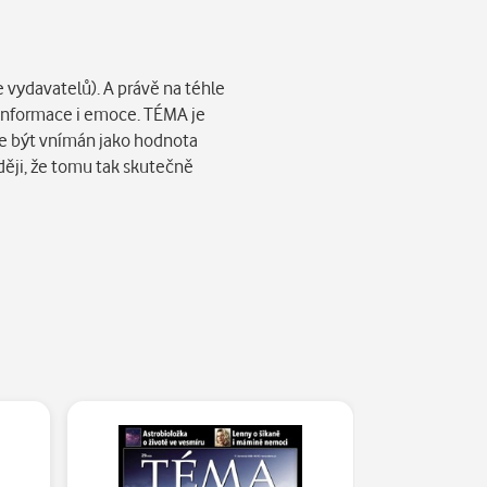
 vydavatelů). A právě na téhle
 informace i emoce. TÉMA je
že být vnímán jako hodnota
ději, že tomu tak skutečně