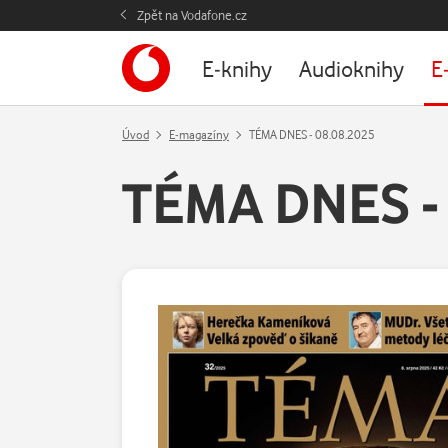
Zpět na Vodafone.cz
E-knihy
Audioknihy
E
Úvod
E-magazíny
TÉMA DNES - 08.08.2025
TÉMA DNES - 