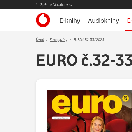
Zpět na Vodafone.cz
E-knihy
Audioknihy
E
Úvod
E-magazíny
EURO č.32-33/2025
EURO č.32-3