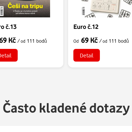
o č.13
Euro č.12
69 Kč
69 Kč
/
111 bodů
/
111 bodů
od
Od
od
Detail
Detail
Často kladené dotazy