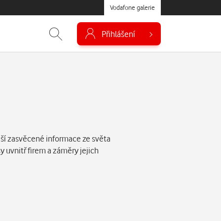
Vodafone galerie
Přihlášení
áší zasvěcené informace ze světa
 uvnitř firem a záměry jejich