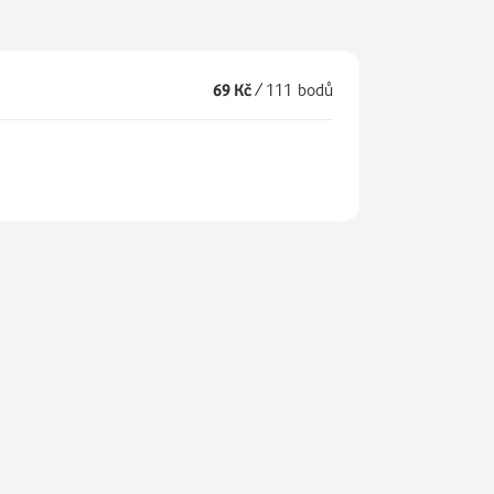
69 Kč
/
111 bodů