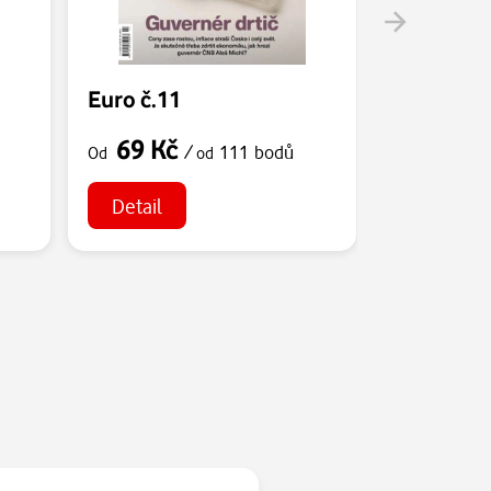
Euro č.11
Euro č.10
69 Kč
69 Kč
/
111 bodů
Od
od
Od
Detail
Detail