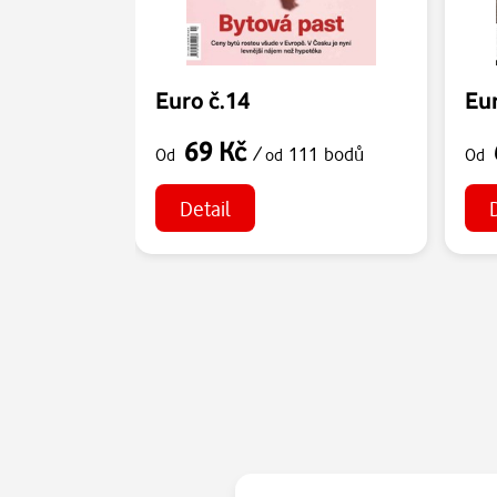
Euro č.14
Eur
69 Kč
/
111 bodů
Od
od
Od
Detail