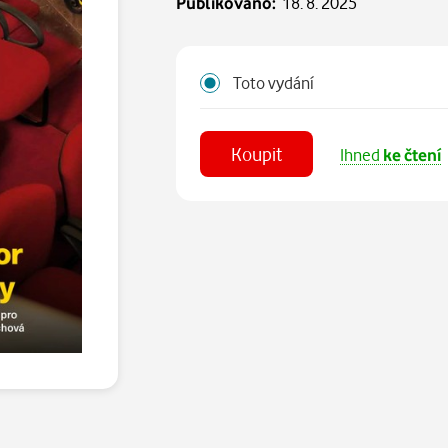
Publikováno:
18. 8. 2025
Toto vydání
Koupit
Ihned
ke čtení