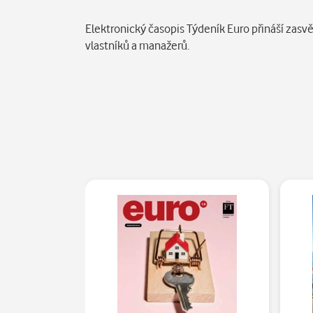
Popis
Elektronický časopis Týdeník Euro přináší zasv
vlastníků a manažerů.