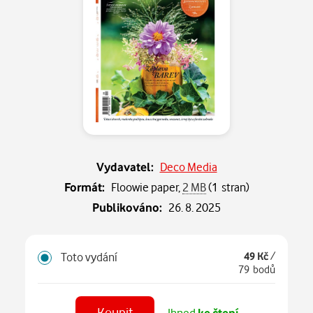
Vydavatel:
Deco Media
Formát:
Floowie paper,
2 MB
(1 stran)
Publikováno:
26. 8. 2025
Toto vydání
49 Kč
/
79 bodů
Koupit
Ihned
ke čtení