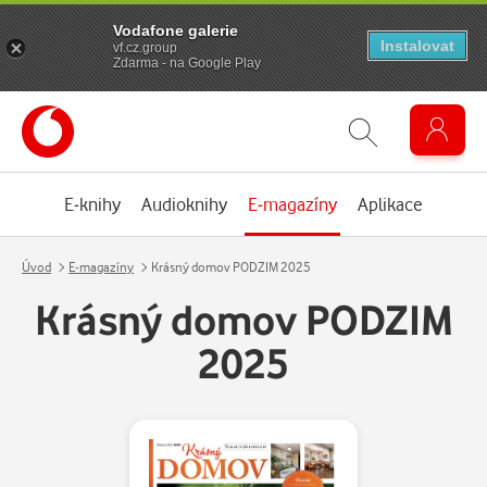
Vodafone galerie
Instalovat
vf.cz.group
Zdarma - na Google Play
E-knihy
Audioknihy
E-magazíny
Aplikace
Úvod
E-magazíny
Krásný domov PODZIM 2025
Krásný domov PODZIM
2025