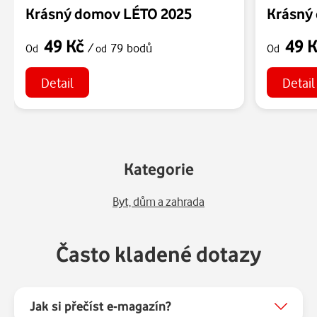
Krásný domov LÉTO 2025
Krásný
49 Kč
49 
/
79 bodů
Od
od
Od
Detail
Detail
Kategorie
Byt, dům a zahrada
Často kladené dotazy
Jak si přečíst e-magazín?