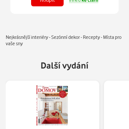
Číst
v aplikaci
Popis
Nejkrásnější interiéry - Sezónní dekor - Recepty - Místa pro
vaše sny
Další vydání