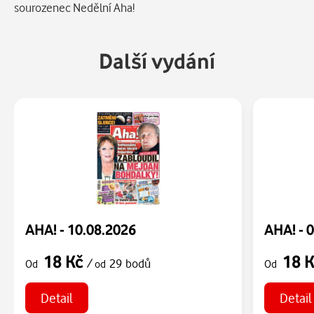
sourozenec Nedělní Aha!
Další vydání
AHA! - 10.08.2026
AHA! - 
18 Kč
18 
/
29 bodů
Od
od
Od
Detail
Detail