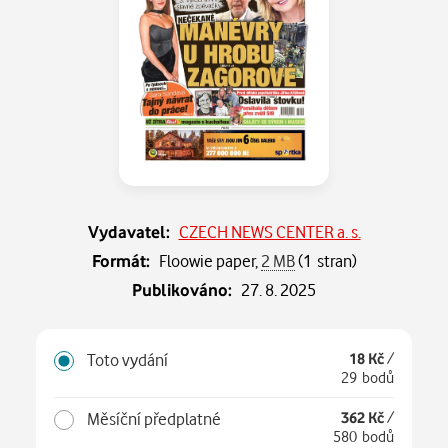
Vydavatel:
CZECH NEWS CENTER a. s.
Formát:
Floowie paper,
2 MB
(1 stran)
Publikováno:
27. 8. 2025
Toto vydání
18 Kč
/
29 bodů
Měsíční předplatné
362 Kč
/
580 bodů