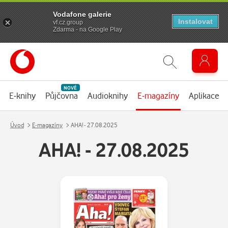
Vodafone galerie
Instalovat
vf.cz.group
Zdarma - na Google Play
NOVÉ
E-knihy
Půjčovna
Audioknihy
E-magazíny
Aplikace
Úvod
E-magazíny
AHA! - 27.08.2025
AHA! - 27.08.2025