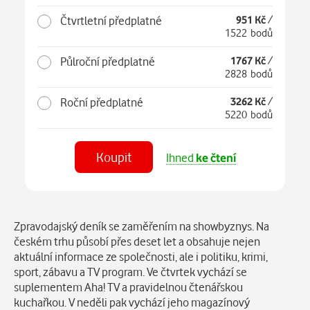
Čtvrtletní předplatné
951 Kč
/
1522 bodů
Půlroční předplatné
1767 Kč
/
2828 bodů
Roční předplatné
3262 Kč
/
5220 bodů
Koupit
Ihned
ke čtení
Číst
v aplikaci
Popis
Zpravodajský deník se zaměřením na showbyznys. Na
českém trhu působí přes deset let a obsahuje nejen
aktuální informace ze společnosti, ale i politiku, krimi,
sport, zábavu a TV program. Ve čtvrtek vychází se
suplementem Aha! TV a pravidelnou čtenářskou
kuchařkou. V neděli pak vychází jeho magazínový