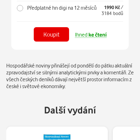
Předplatné hn digi na 12 měsíců
1990 Kč
/
3184 bodů
Koupit
Ihned
ke čtení
Číst
v aplikaci
Popis
Hospodářské noviny přinášejí od pondělí do pátku aktuální
zpravodajství se silnými analytickými prvky a komentáři. Ze
všech českých deníků dávají největší prostor informacím z
české i světové ekonomiky.
Další vydání