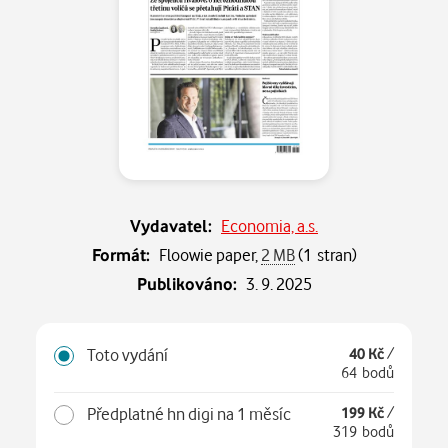
Vydavatel:
Economia, a.s.
Formát:
Floowie paper,
2 MB
(1 stran)
Publikováno:
3. 9. 2025
Toto vydání
40 Kč
/
64 bodů
Předplatné hn digi na 1 měsíc
199 Kč
/
319 bodů