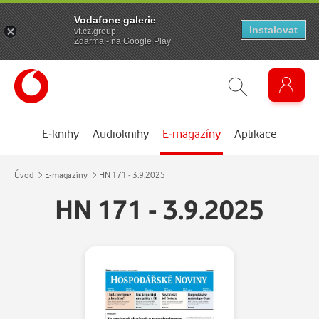
Vodafone galerie
Instalovat
vf.cz.group
Zdarma - na Google Play
E-knihy
Audioknihy
E-magazíny
Aplikace
Úvod
E-magazíny
HN 171 - 3.9.2025
HN 171 - 3.9.2025