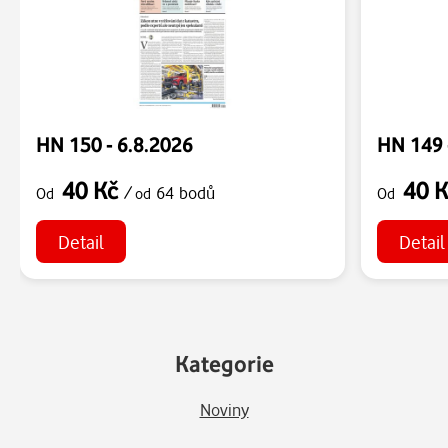
HN 150 - 6.8.2026
HN 149 
40 Kč
40 
/
64 bodů
Od
od
Od
Detail
Detail
Kategorie
Noviny