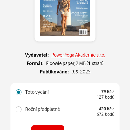
Vydavatel:
Power Yoga Akademie s.r.o.
Formát:
Floowie paper,
2 MB
(1 stran)
Publikováno:
9. 9. 2025
Toto vydání
79 Kč
/
127 bodů
Roční předplatné
420 Kč
/
672 bodů