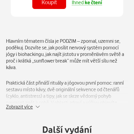
Koupit
Ihned
ke čtení
Číst
v aplikaci
Popis
Hlavním tématem čísla je PODZIM – zpomal, uzemni se,
poděkuj. Dozvíte se, jak posílit nervový systém pomocí
jógy i biohackingu, jak najít jistotu v proměnlivém světě a
proč i krátká „sunflower break“ může mít větší sílu než
káva.
Praktická část přináší rituály a jógovou první pomoc: ranní
sestavu místo kávy, dvě originální sekvence od čtenářů
(cyklo, antistress) a tipy, jak se skrze vědomý pohyb
navracet zpět k sobě. V oblasti zdraví a výživy objevíte
Zobrazit více
„kořenovou sílu“ – podzimní superfoods, recepty a
adaptogeny, i Růžový říjen, věnovaný jemnosti a józe, která
léčí.
Další vydání