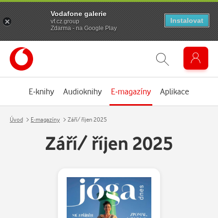
Vodafone galerie
Instalovat
vf.cz.group
Zdarma - na Google Play
E-knihy
Audioknihy
E-magazíny
Aplikace
Úvod
E-magazíny
Září/ říjen 2025
Září/ říjen 2025