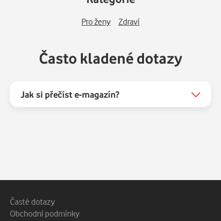
Pro ženy
Zdraví
Často kladené dotazy
Jak si přečíst e-magazín?
Patička webu
Vedlejší navigace
Časté dotazy
Obchodní podmínky