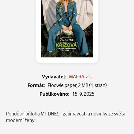
Vydavatel:
MAFRA, a.s.
Formát:
Floowie paper,
2 MB
(1 stran)
Publikováno:
15. 9. 2025
Popis
Pondělní příloha MF DNES - zajímavosti a novinky ze světa
moderní ženy.