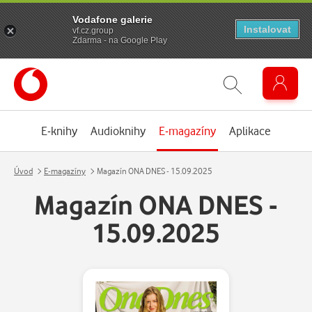
Vodafone galerie
Instalovat
vf.cz.group
Zdarma - na Google Play
E-knihy
Audioknihy
E-magazíny
Aplikace
Úvod
E-magazíny
Magazín ONA DNES - 15.09.2025
Magazín ONA DNES -
15.09.2025