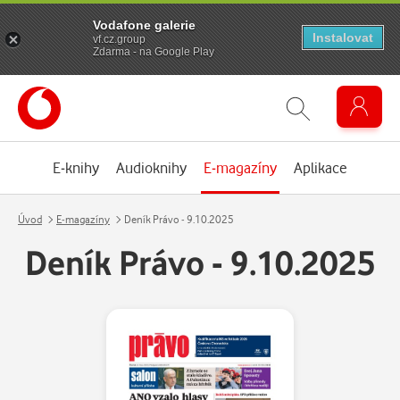
Vodafone galerie
Instalovat
vf.cz.group
Zdarma - na Google Play
E-knihy
Audioknihy
E-magazíny
Aplikace
Úvod
E-magazíny
Deník Právo - 9.10.2025
Deník Právo - 9.10.2025