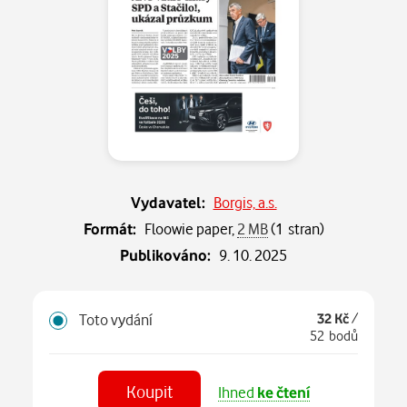
Vydavatel:
Borgis, a.s.
Formát:
Floowie paper,
2 MB
(1 stran)
Publikováno:
9. 10. 2025
Toto vydání
32 Kč
/
52 bodů
Koupit
Ihned
ke čtení