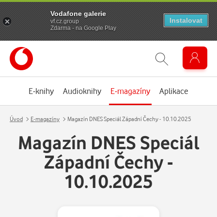
Vodafone galerie
Instalovat
vf.cz.group
Zdarma - na Google Play
E-knihy
Audioknihy
E-magazíny
Aplikace
Úvod
E-magazíny
Magazín DNES Speciál Západní Čechy - 10.10.2025
Magazín DNES Speciál
Západní Čechy -
10.10.2025