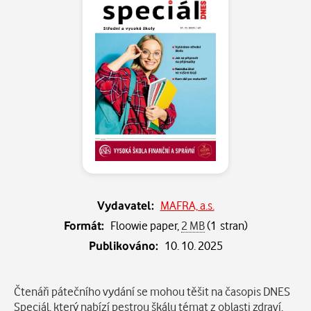
Vydavatel:
MAFRA, a.s.
Formát:
Floowie paper,
2 MB
(1 stran)
Publikováno:
10. 10. 2025
Popis
Čtenáři pátečního vydání se mohou těšit na časopis DNES
Speciál, který nabízí pestrou škálu témat z oblasti zdraví,