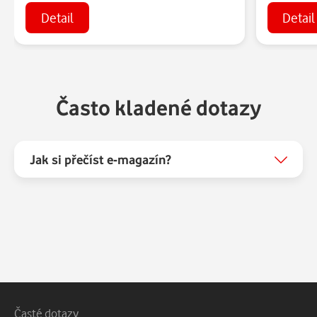
Detail
Detail
Často kladené dotazy
Jak si přečíst e-magazín?
Patička webu
Vedlejší navigace
Časté dotazy