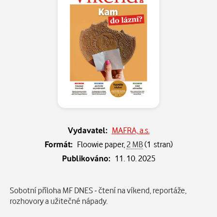
Vydavatel:
MAFRA, a.s.
Formát:
Floowie paper,
2 MB
(1 stran)
Publikováno:
11. 10. 2025
Popis
Sobotní příloha MF DNES - čtení na víkend, reportáže,
rozhovory a užitečné nápady.