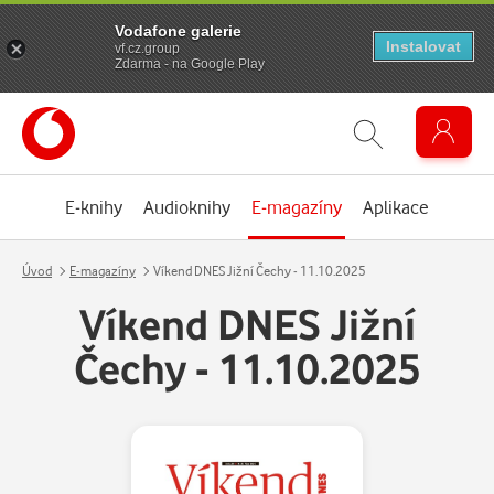
Vodafone galerie
Instalovat
vf.cz.group
Zdarma - na Google Play
E-knihy
Audioknihy
E-magazíny
Aplikace
Úvod
E-magazíny
Víkend DNES Jižní Čechy - 11.10.2025
Víkend DNES Jižní
Čechy - 11.10.2025