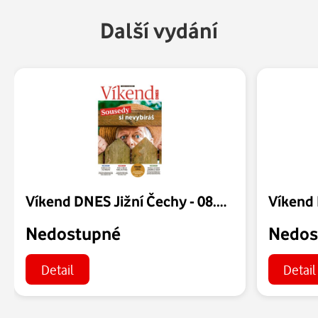
Další vydání
Víkend DNES Jižní Čechy - 08.08.2026
Nedostupné
Nedos
Detail
Detail