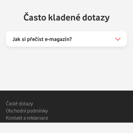
Často kladené dotazy
Jak si přečíst e-magazín?
Patička webu
Vedlejší navigace
Časté dotazy
Obchodní podmínky
Kontakt a reklamace
Ochrana soukromí