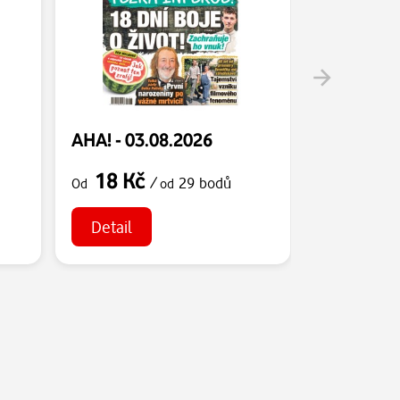
AHA! - 03.08.2026
AHA! - 01
18 Kč
18 Kč
/
29 bodů
Od
od
Od
Detail
Detail