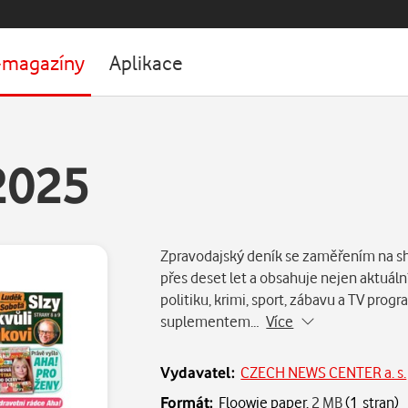
-magazíny
Aplikace
2025
Zpravodajský deník se zaměřením na s
přes deset let a obsahuje nejen aktuální
politiku, krimi, sport, zábavu a TV progr
suplementem…
Více
Vydavatel:
CZECH NEWS CENTER a. s.
Formát:
Floowie paper,
2 MB
(1 stran)