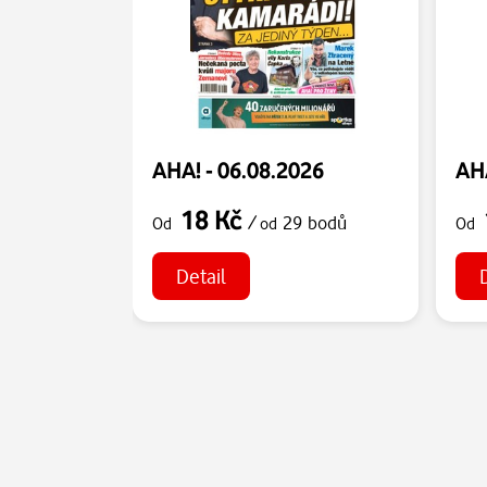
AHA! - 06.08.2026
AHA
18 Kč
/
29 bodů
Od
od
Od
Detail