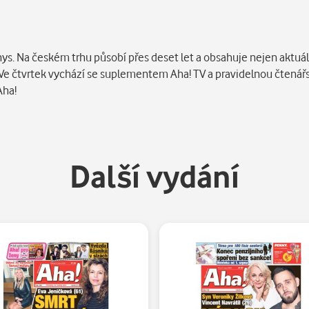
. Na českém trhu působí přes deset let a obsahuje nejen aktuáln
am. Ve čtvrtek vychází se suplementem Aha! TV a pravidelnou čtená
Aha!
Další vydání