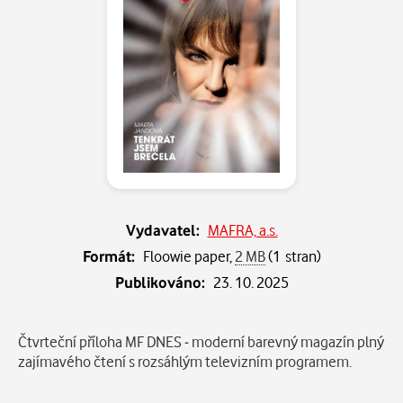
Vydavatel:
MAFRA, a.s.
Formát:
Floowie paper,
2 MB
(1 stran)
Publikováno:
23. 10. 2025
Popis
Čtvrteční příloha MF DNES - moderní barevný magazín plný
zajímavého čtení s rozsáhlým televizním programem.