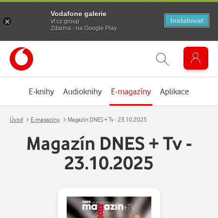
Vodafone galerie
Instalovat
vf.cz.group
Zdarma - na Google Play
E-knihy
Audioknihy
E-magazíny
Aplikace
Úvod
E-magazíny
Magazín DNES + Tv - 23.10.2025
Magazín DNES + Tv -
23.10.2025